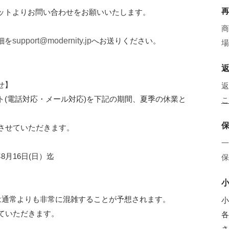
再
ットよりお問い合わせをお願いいたします。
商
細を
support@modernity.jp
へお送りください。
場
せ】
返
ト(電話対応・メール対応)を下記の期間、夏季の休業と
こ
日とさせていただきます。
一
年8月16日(日）迄
保
は通常よりも非常に混雑することが予想されます。
小
させていただきます。
各
さ