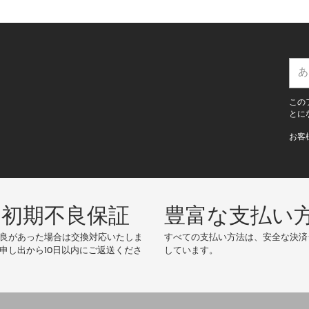
場合はご注文者様名で作成いたします）
that
product support and after-sales service
がない場合はこちらで記載いたします）
nese only
.
あ
な
た
この
の
とに
E
お客
メ
ー
ル
ア
ド
の初期不良保証
豊富な支払い
レ
ス
良があった場合は交換対応いたしま
すべての支払い方法は、安全な決済
申し出から10日以内にご返送くださ
しています。