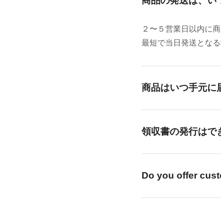
商品の発送は、い
２〜５営業日以内に商
最短で当日発送となる
商品はいつ手元に
お届け先の地域により
お届けとなる地域が多
領収書の発行はで
なお、
一部の離島・遠
領収書は
電子データ（
ご希望の際は、下記内
Do you offer cus
商品発送後には、
荷物
【ご連絡先】shop@mode
で、配送状況の確認に
【ご連絡内容】
We can assist in Engli
・注文番号
or order modifications