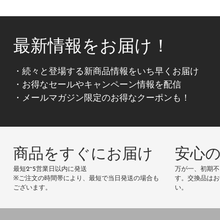
・宛名（※指定がない
However, please note 
・但し書き（※ご指定
are available in Japa
最新情報をお届け！
・続々と登場する新商品情報をいち早くお届け
・お得なセールやキャンペーン情報を配信
・メールマガジン限定のお得なクーポンも！
商品をすぐにお届け
安心
最短2~5営業日以内に発送
万が一、初期不
※ご注文の時間帯により、最短で当日発送の場合も
す。交換品はお
ございます。
い。