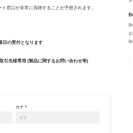
ート窓口が非常に混雑することが予想されます。
B
B
お
B
業日の受付となります
問・お取引先様専用 (製品に関するお問い合わせ等)
カナ
*