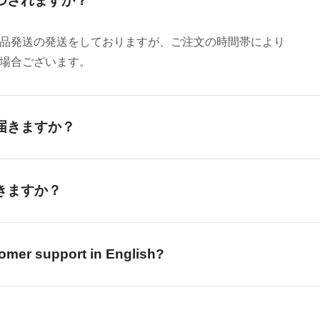
つされますか？
品発送の発送をしておりますが、ご注文の時間帯により
場合ございます。
届きますか？
異なりますが、
発送日から1〜2日以内
に
いです（発送元倉庫は関東です）
きますか？
隔地では最大11日程度かかる場合
がございます。
PDF）でのご対応のみ
となります。
容を記載のうえ、メールにてご連絡ください。
tomer support in English?
のお問い合わせ番号（追跡番号）をメールにてご案内
いたしま
rnity.jp
ご活用ください。
sh for matters such as shipping address changes, order cancell
before
the item has been shipped.