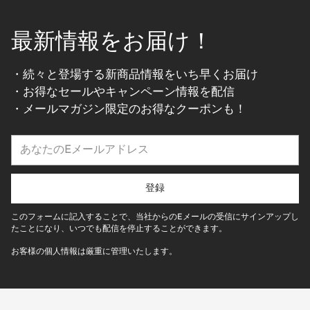
最新情報をお届け！
・続々と登場する新商品情報をいち早くお届け
・お得なセールやキャンペーン情報を配信
・メールマガジン限定のお得なクーポンも！
あ
な
た
の
登録
E
メ
このフォームに記入することで、当社からのEメールの受信にサインアップし
ー
たことになり、いつでも配信を停止することができます。
ル
お客様の個人情報は厳重に管理いたします。
ア
ド
レ
ス