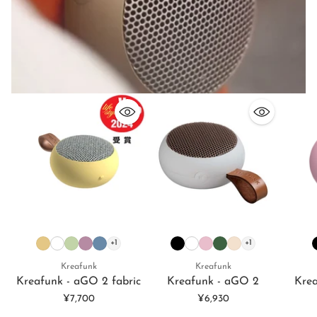
+1
+1
Kreafunk
Kreafunk
Kreafunk - aGO 2 fabric
Kreafunk - aGO 2
Krea
¥7,700
¥6,930