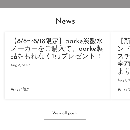
News
【8/8〜8/18限定】aarke炭酸水
【
メーカーをご購入で、aarke製
ンド
品をもれなく1点プレゼント！
ス
全7
Aug 8, 2025
よ
Aug 1, 
もっと読む
もっと
View all posts