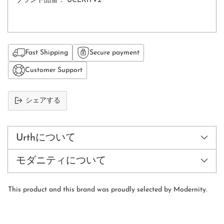
ブランド品番：
UCLKITV2
Fast Shipping
Secure payment
Customer Support
シェアする
カ
ー
ト
Urthについて
に
商
モダニティについて
品
を
追
This product and this brand was proudly selected by Modernity.
加
す
る