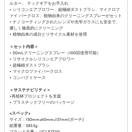
ルター、 テックギアをお手入れ
• シリコンエアブロワー、
超極細
ダストブラシ、マイクロフ
ァイ バークロス、植物由来のクリーニングスプレーがセット
• ナノコーティングされたレンズや光学ガラスにも安全で、
優しく徹底的にクリーニング
• 植物由来の成分とリサイクル素材を使用
＜セット内容＞
• 20mLクリーニングスプレー（100回使用可能）
• リサイクルシリコンエアブロワー
• 超極細ダストブラシ
• マイクロファイバークロス
• コンパクトケース
＜サステナビリティ
＞
•再植林プロジェクトを支援
• プラスチックフリーのパッケージ
<スペック>
サイズ：
150mm×60mm×137mm(ポーチ)
総重量
：
283.5g