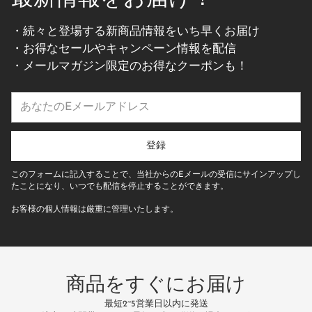
・続々と登場する新商品情報をいち早くお届け
・お得なセールやキャンペーン情報を配信
・メールマガジン限定のお得なクーポンも！
あ
な
た
の
登録
E
メ
このフォームに記入することで、当社からのEメールの受信にサインアップし
ー
たことになり、いつでも配信を停止することができます。
ル
お客様の個人情報は厳重に管理いたします。
ア
ド
レ
ス
商品をすぐにお届け
最短2~5営業日以内に発送
万