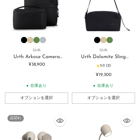
Urth
Urth
Urth Arkose Camera
Urth Dolomite Sling
Backpack Set
クロスボディカメラスリン
¥38,900
5.0
(2)
モジュラー型カメラ用バッ
グバッグ 5.1L
¥19,300
クパック20L + カメライン
サート
在庫あり
在庫あり
オプションを選択
オプションを選択
数
数
量
量
品切れ