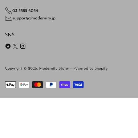
03-3585-6054
support@modernity.jp
SNS
Copyright © 2026,
Modernity Store
—
Powered by Shopify