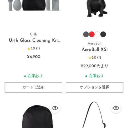
Urth
Urth Glass Cleaning Kit
AeroBull
4-in-1 ガラスクリーニングセ
5.0
(1)
AeroBull XS1
ット
¥6,900
5.0
(1)
¥99,000円より
在庫あり
在庫あり
カートに追加
オプションを選択
数
数
量
量