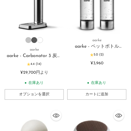
aarke
aarke - ペットボトル
aarke
(800ml) - 2本セット -
5.0
(2)
aarke - Carbonator 3 炭酸
Carbonator 3 専用
水メーカー
¥3,960
4.4
(14)
¥29,700円より
在庫あり
在庫あり
オプションを選択
カートに追加
数
数
量
量