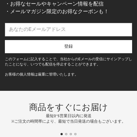
・お得なセールやキャンペーン情報を配信
・メールマガジン限定のお得なクーポンも！
あ
な
た
の
登録
E
メ
このフォームに記入することで、当社からのEメールの受信にサインアップし
ー
たことになり、いつでも配信を停止することができます。
ル
お客様の個人情報は厳重に管理いたします。
ア
ド
レ
ス
商品をすぐにお届け
最短2~5営業日以内に発送
万
※ご注文の時間帯により、最短で当日発送の場合もございます。