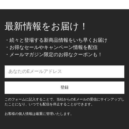
最新情報をお届け！
・続々と登場する新商品情報をいち早くお届け
・お得なセールやキャンペーン情報を配信
・メールマガジン限定のお得なクーポンも！
あ
な
た
の
登録
E
メ
このフォームに記入することで、当社からのEメールの受信にサインアップし
ー
たことになり、いつでも配信を停止することができます。
ル
お客様の個人情報は厳重に管理いたします。
ア
ド
レ