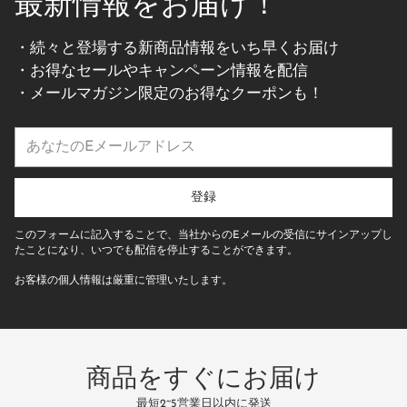
最新情報をお届け！
・続々と登場する新商品情報をいち早くお届け
・お得なセールやキャンペーン情報を配信
・メールマガジン限定のお得なクーポンも！
あ
な
た
の
登録
E
メ
このフォームに記入することで、当社からのEメールの受信にサインアップし
ー
たことになり、いつでも配信を停止することができます。
ル
お客様の個人情報は厳重に管理いたします。
ア
ド
レ
ス
商品をすぐにお届け
最短2~5営業日以内に発送
万