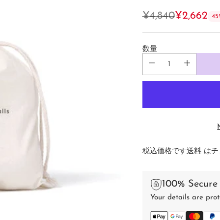
¥4,840
¥2,662
4
通
常
数量
価
格
税込価格です
送料
はチ
100% Secure
Your details are prot