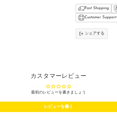
Fast Shipping
Customer Support
シェアする
カ
ー
ト
に
商
品
カスタマーレビュー
を
追
加
最初のレビューを書きましょう
す
る
レビューを書く