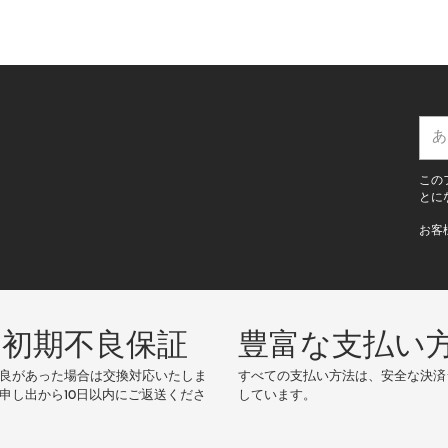
あ
な
た
この
の
とに
E
お客
メ
ー
ル
ア
ド
の初期不良保証
豊富な支払い
レ
ス
良があった場合は交換対応いたしま
すべての支払い方法は、安全な決済
申し出から10日以内にご返送くださ
しています。