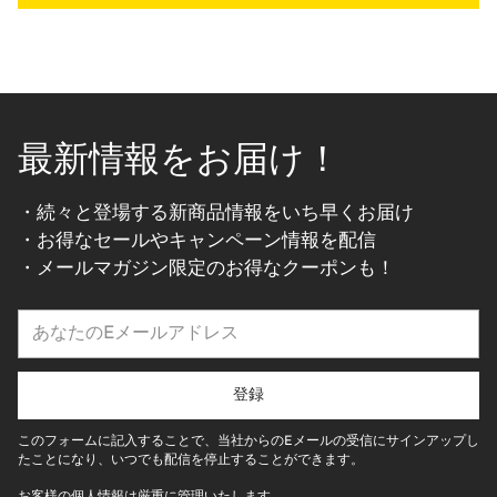
最新情報をお届け！
・続々と登場する新商品情報をいち早くお届け
・お得なセールやキャンペーン情報を配信
・メールマガジン限定のお得なクーポンも！
あ
な
た
の
登録
E
メ
このフォームに記入することで、当社からのEメールの受信にサインアップし
ー
たことになり、いつでも配信を停止することができます。
ル