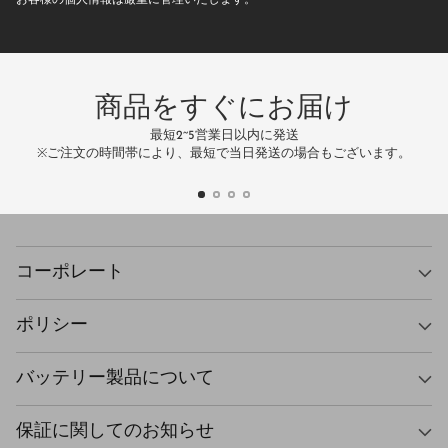
お客様の個人情報は厳重に管理いたします。
ア
ド
レ
ス
商品をすぐにお届け
最短2~5営業日以内に発送
万
※ご注文の時間帯により、最短で当日発送の場合もございます。
コーポレート
ポリシー
バッテリー製品について
保証に関してのお知らせ