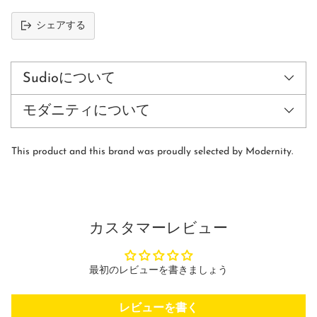
シェアする
カ
ー
ト
Sudioについて
に
商
モダニティについて
品
を
追
This product and this brand was proudly selected by Modernity.
加
す
る
カスタマーレビュー
最初のレビューを書きましょう
レビューを書く