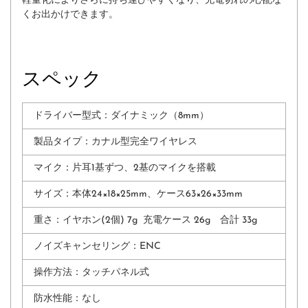
軽量化によりさらに持ち運びやすくなり、充電切れの心配な
くお出かけできます。
スペック
ドライバー型式：ダイナミック（8mm）
製品タイプ：カナル型完全ワイヤレス
マイク：
片耳1基ずつ、2基のマイクを搭載
サイズ：
本体24×18×25mm、ケース63×26×33mm
重さ：イヤホン(2個) 7g 充電ケース 26g 合計 33g
ノイズキャンセリング：
ENC
操作方法：
タッチパネル式
防⽔性能：なし