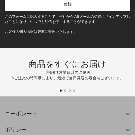
の
登録
E
メ
このフォームに記入することで、当社からのEメールの受信にサインアップし
ー
たことになり、いつでも配信を停止することができます。
ル
お客様の個人情報は厳重に管理いたします。
ア
ド
レ
ス
商品をすぐにお届け
最短2~5営業日以内に発送
万
※ご注文の時間帯により、最短で当日発送の場合もございます。
コーポレート
ポリシー