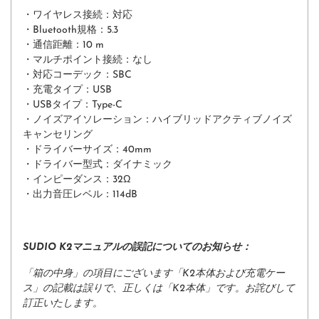
・ワイヤレス接続：対応
・Bluetooth規格：5.3
・通信距離：10 m
・マルチポイント接続：なし
・対応コーデック：SBC
・充電タイプ：USB
・USBタイプ：Type-C
・ノイズアイソレーション：ハイブリッドアクティブノイズ
キャンセリング
・ドライバーサイズ：40mm
・ドライバー型式：ダイナミック
・インピーダンス：32Ω
・出力音圧レベル：114dB
SUDIO K2マニュアルの誤記についてのお知らせ：
「箱の中身」の項目にございます「K2本体および充電ケー
ス」の記載は誤りで、正しくは「K2本体」です。お詫びして
訂正いたします。