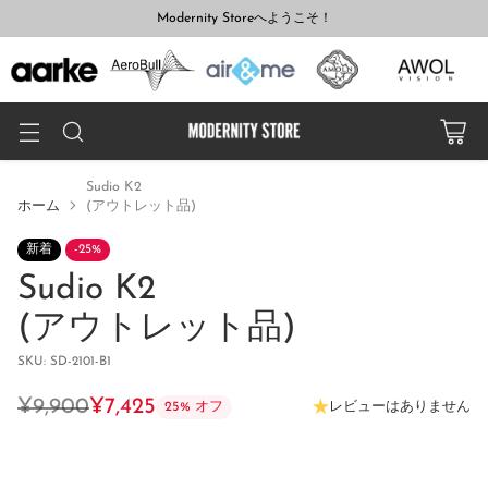
Modernity Storeへようこそ！
Sudio K2
ホーム
(アウトレット品)
新着
-25%
Sudio K2
(アウトレット品)
SKU: SD-2101-B1
¥9,900
¥7,425
レビューはありません
25% オフ
通
常
価