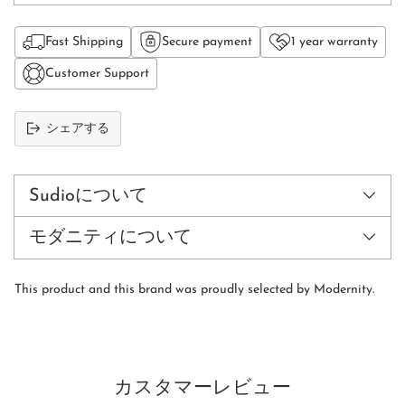
Fast Shipping
Secure payment
1 year warranty
Customer Support
シェアする
カ
ー
ト
Sudioについて
に
商
モダニティについて
品
を
追
This product and this brand was proudly selected by Modernity.
加
す
る
カスタマーレビュー