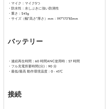
・マイク：マイク5つ
・防水性：水しぶきに強い防滴性
・重さ：245g
・サイズ（幅*高さ*厚さ）mm：197*173*83mm
バッテリー
・連続再生時間：60 時間ANC使用時：27 時間
・フル充電所要時間(分)：90 分
・最低/最高 動作環境温度：0 - 45℃
接続