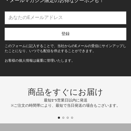
・メールマガジン限定のお得なクーポンも！
あ
な
た
の
登録
E
メ
このフォームに記入することで、当社からのEメールの受信にサインアップし
ー
たことになり、いつでも配信を停止することができます。
ル
お客様の個人情報は厳重に管理いたします。
ア
ド
レ
ス
商品をすぐにお届け
最短2~5営業日以内に発送
万
※ご注文の時間帯により、最短で当日発送の場合もございます。