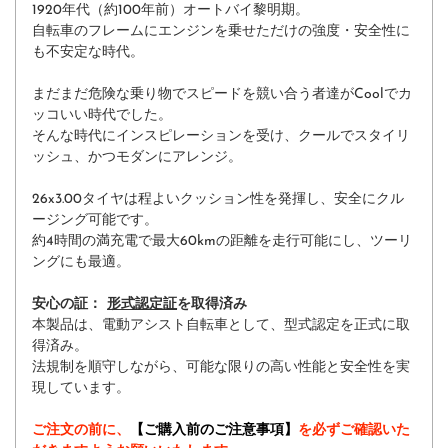
1920年代（約100年前）オートバイ黎明期。
自転車のフレームにエンジンを乗せただけの強度・安全性に
も不安定な時代。
まだまだ危険な乗り物でスピードを競い合う者達がCoolでカ
ッコいい時代でした。
そんな時代にインスピレーションを受け、クールでスタイリ
ッシュ、かつモダンにアレンジ。
26x3.00タイヤは程よいクッション性を発揮し、安全にクル
ージング可能です。
約4時間の満充電で最大60kmの距離を走行可能にし、ツーリ
ングにも最適。
安心の証：
形式認定証
を取得済み
本製品は、電動アシスト自転車として、型式認定を正式に取
得済み。
法規制を順守しながら、可能な限りの高い性能と安全性を実
現しています。
ご注文の前に、
【ご購入前のご注意事項】
を必ずご確認いた