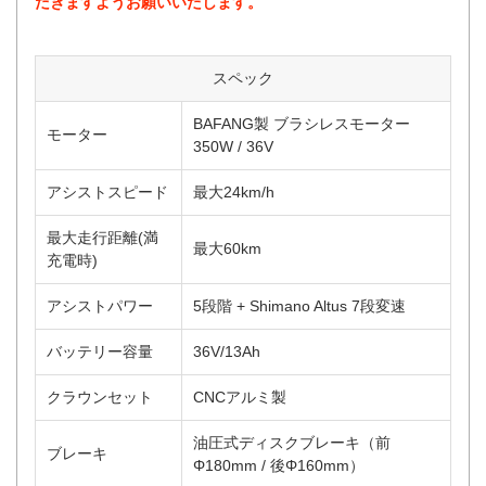
だきますようお願いいたします。
スペック
BAFANG製 ブラシレスモーター
モーター
350W / 36V
アシストスピード
最大24km/h
最大走行距離(満
最大60km
充電時)
アシストパワー
5段階 + Shimano Altus 7段変速
バッテリー容量
36V/13Ah
クラウンセット
CNCアルミ製
油圧式ディスクブレーキ（前
ブレーキ
Φ180mm / 後Φ160mm）