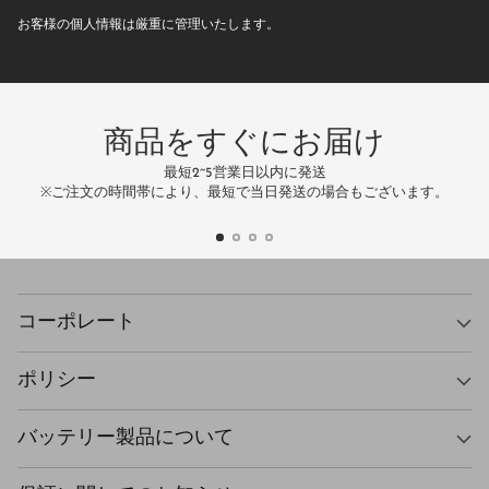
ル
お客様の個人情報は厳重に管理いたします。
ア
ド
レ
ス
商品をすぐにお届け
最短2~5営業日以内に発送
万
※ご注文の時間帯により、最短で当日発送の場合もございます。
コーポレート
ポリシー
バッテリー製品について