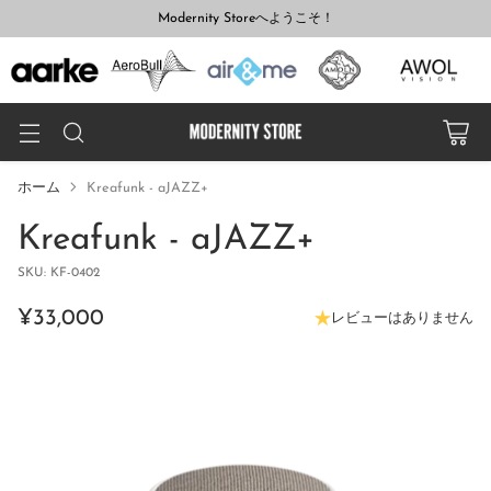
Modernity Storeへようこそ！
ホーム
Kreafunk - aJAZZ+
Kreafunk - aJAZZ+
SKU: KF-0402
¥33,000
レビューはありません
通
常
価
格