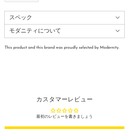
カ
ー
ト
スペック
に
商
モダニティについて
品
を
追
This product and this brand was proudly selected by Modernity.
加
す
る
カスタマーレビュー
最初のレビューを書きましょう