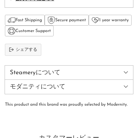
Fast Shipping
Secure payment
1 year warranty
Customer Support
シェアする
カ
ー
ト
Steameryについて
に
商
モダニティについて
品
を
追
This product and this brand was proudly selected by Modernity.
加
す
る