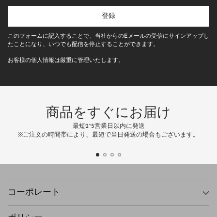
た
の
登録
E
メ
このフォームに記入することで、当社からのEメールの受信にサインアップし
ー
たことになり、いつでも配信を停止することができます。
ル
お客様の個人情報は厳重に管理いたします。
ア
ド
レ
ス
商品をすぐにお届け
最短2~5営業日以内に発送
万
※ご注文の時間帯により、最短で当日発送の場合もございます。
コーポレート