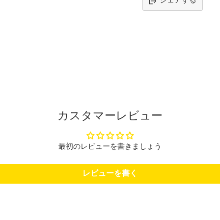
シェアする
カ
ー
ト
に
商
品
を
追
加
す
カスタマーレビュー
る
最初のレビューを書きましょう
レビューを書く