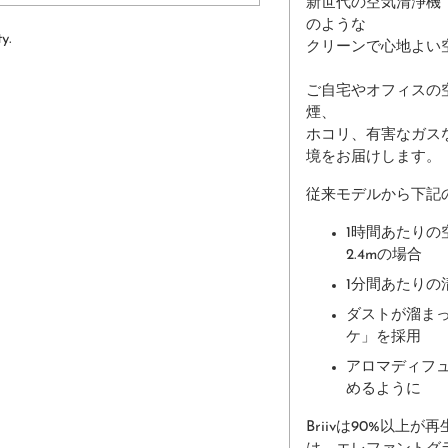
新世代の空気清浄機「
のような
y.
クリーンで心地よい
ご自宅やオフィスの空
煙、
ホコリ、有害なガス
境をお届けします。
従来モデルから下記
1時間あたりの
2.4mの場合
1分間あたりの
ダストが溜ま
ケ」を採用
アロマディフ
めるように
Briivは90%以