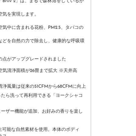
Briiv 2」は、まるで森林浴をしているか
空気を実現します。
気中に含まれる花粉、PM2.5、タバコの
などを自然の力で除去し、健康的な呼吸環
の点がアップグレードされました
空気清浄面積が26畳まで拡大 ※天井高
清浄風量は従来の51CFMから68CFMに向上
ったら洗って再利用できる「ヨークシャコ
ューザー機能が追加、お好みの香りを楽し
上が再生可能な自然素材を使用。本体のボディ