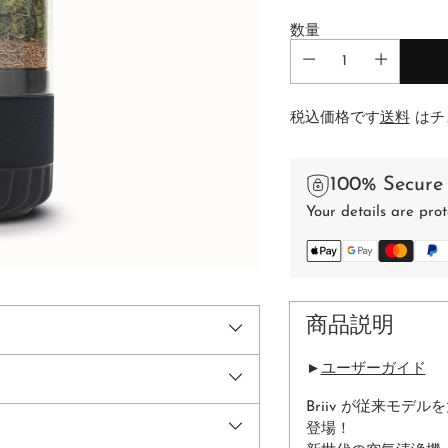
常
数量
価
格
税込価格です
送料
はチ
100% Secure
Your details are prot
商品説明
►
ユーザーガイド
Briiv が従来モデ
登場！