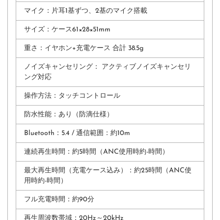
マイク：
片耳1基ずつ、2基のマイク搭載
サイズ：
ケース61×28×51mm
重さ：イヤホン+充電ケース 合計 38.5g
ノイズキャンセリング：
アクティブノイズキャンセリ
ング対応
操作方法：
タッチコントロール
防⽔性能：あり（防滴仕様）
Bluetooth：5.4 / 通信範囲：約10m
連続再⽣時間：約5時間（ANC使⽤時約-時間）
最⼤再⽣時間（充電ケース込み）：約25時間（ANC使
⽤時約-時間）
フル充電時間：約90分
再生周波数帯域：20Hz～20kHz