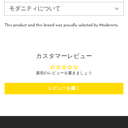
に
商
モダニティについて
品
を
追
This product and this brand was proudly selected by Modernity.
加
す
る
カスタマーレビュー
最初のレビューを書きましょう
レビューを書く