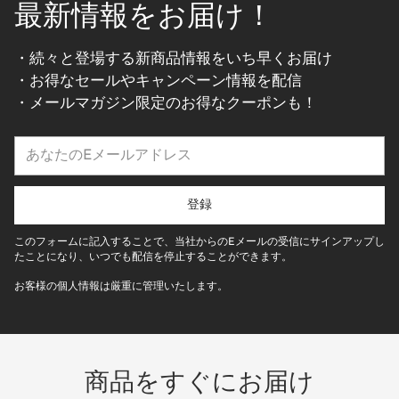
最新情報をお届け！
・続々と登場する新商品情報をいち早くお届け
・お得なセールやキャンペーン情報を配信
・メールマガジン限定のお得なクーポンも！
あ
な
た
の
登録
E
メ
このフォームに記入することで、当社からのEメールの受信にサインアップし
ー
たことになり、いつでも配信を停止することができます。
ル
お客様の個人情報は厳重に管理いたします。
ア
ド
レ
ス
商品をすぐにお届け