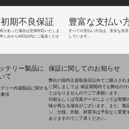
ル
ア
ド
の初期不良保証
豊富な支払い
レ
ス
良があった場合は交換対応いたしま
すべての支払い方法は、安全な決済
申し出から10日以内にご返送くださ
しています。
ッテリー製品に
保証に関してのお知らせ
いて
弊社の国内正規取扱店以外でご購入され
に関しましては 保証期間内でも弊社のサ
ッテリー内蔵製品に関する
とはなりませんのでご了承願います。
意事項
印刷もしくは写真データによっては実際
味が異なる場合がございます。また、製
ン、仕様、外観、材質等は予告なく変更
ありますのでご了承ください。