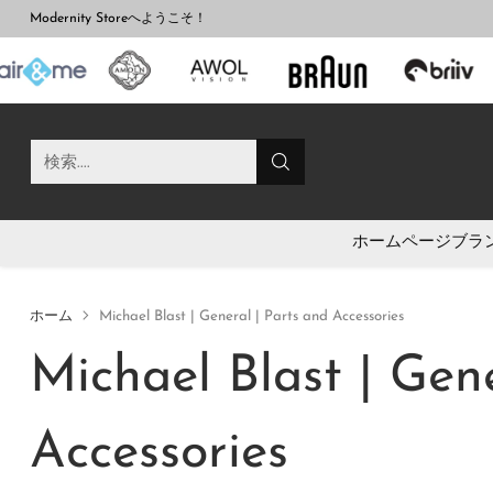
Modernity Storeへようこそ！
検索....
ホームページ
ブラ
ホーム
Michael Blast | General | Parts and Accessories
Michael Blast | Gen
Accessories