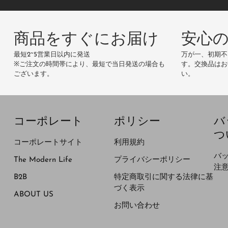
商品をすぐにお届け
安心
最短2~5営業日以内に発送
万が一、初期不
※ご注文の時間帯により、最短で当日発送の場合も
す。交換品はお
ございます。
い。
コーポレート
ポリシー
バ
つ
コーポレートサイト
利用規約
バ
The Modern Life
プライバシーポリシー
注
B2B
特定商取引に関する法律に基
づく表示
ABOUT US
お問い合わせ