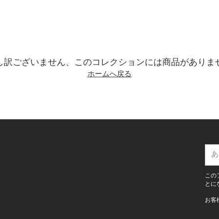
し訳ございません、このコレクションには商品がありま
ホームへ戻る
あ
な
た
この
の
とに
E
お客
メ
ー