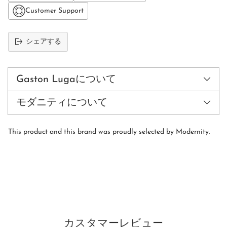
Customer Support
シェアする
カ
ー
ト
Gaston Lugaについて
に
商
モダニティについて
品
を
追
This product and this brand was proudly selected by Modernity.
加
す
る
カスタマーレビュー