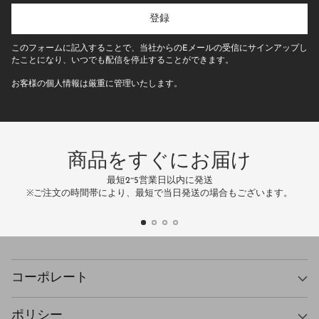
た
の
登録
E
メ
このフォームに記入することで、当社からのEメールの受信にサインアップし
ー
たことになり、いつでも配信を停止することができます。
ル
お客様の個人情報は厳重に管理いたします。
ア
ド
レ
ス
商品をすぐにお届け
最短2~5営業日以内に発送
万
※ご注文の時間帯により、最短で当日発送の場合もございます。
コーポレート
ポリシー