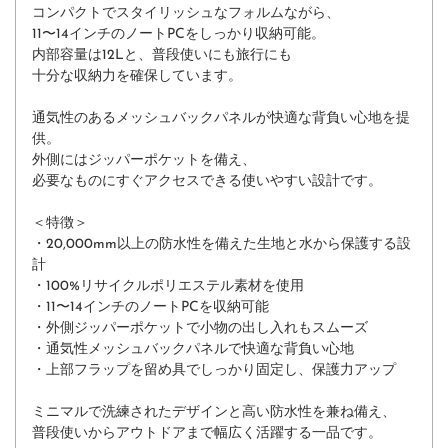
コンパクトでスタイリッシュなフォルムながら、
11〜14インチのノートPCをしっかり収納可能。
内部容量は12Lと、普段使いにも旅行にも
十分な収納力を確保しています。
通気性のあるメッシュバックパネルが快適な背負い心地を提
供。
外側にはジッパーポケットを備え、
必要なものにすぐアクセスできる使いやすい設計です。
＜特徴＞
・20,000mm以上の防水性を備えた生地と水から保護する設
計
・100%リサイクルポリエステル素材を使用
・11〜14インチのノートPCを収納可能
・外側ジッパーポケットで小物の出し入れもスムーズ
・通気性メッシュバックパネルで快適な背負い心地
・上部フラップを留め具でしっかり固定し、保護力アップ
ミニマルで洗練されたデザインと高い防水性を兼ね備え、
普段使いからアウトドアまで幅広く活躍する一品です。