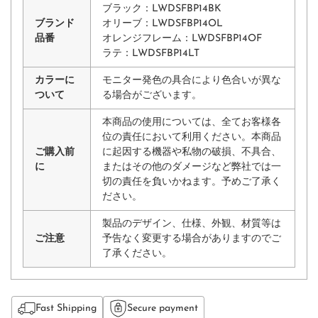
ブラック：LWDSFBP14BK
ブランド
オリーブ：LWDSFBP14OL
品番
オレンジフレーム：
LWDSFBP14OF
ラテ：LWDSFBP14LT
カラーに
モニター発色の具合により色合いが異な
ついて
る場合がございます。
本商品の使用については、全てお客様各
位の責任において利用ください。本商品
ご購入前
に起因する機器や私物の破損、不具合、
に
またはその他のダメージなど弊社では一
切の責任を負いかねます。予めご了承く
ださい。
製品のデザイン、仕様、外観、材質等は
ご注意
予告なく変更する場合がありますのでご
了承ください。
Fast Shipping
Secure payment