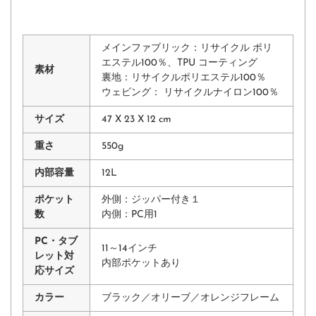
メインファブリック：リサイクル ポリ
エステル100％、TPU コーティング
素材
裏地：リサイクルポリエステル100％
ウェビング： リサイクルナイロン100％
サイズ
47 X 23 X 12 cm
重さ
550g
内部容量
12L
ポケット
外側：ジッパー付き１
数
内側：PC用1
PC・タブ
11～14インチ
レット対
内部ポケットあり
応サイズ
カラー
ブラック／オリーブ／オレンジフレーム