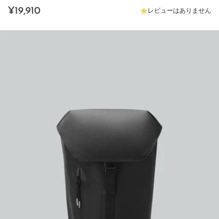
¥19,910
レビューはありません
通
常
価
格