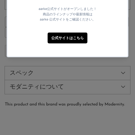
めご了承下さい。
Fast Shipping
Secure payment
1 year warranty
Customer Support
シェアする
カ
ー
ト
スペック
に
商
モダニティについて
品
を
追
This product and this brand was proudly selected by Modernity.
加
す
る