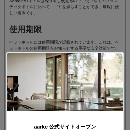
Aarke PETボトルは繰り返し使えるので、使い捨てのプラス
チックボトルに比べて、ゴミを減らすことができ、環境に優
しい選択です。
使用期限
ペットボトルには使用期限が記載されています。これは、ペ
ットボトルの使用期限をお知らせする重要な安全対策です。
使用期限を過ぎたペットボトルは絶対に使用しないでくださ
い。
互換性
アールケカーボネーター3、カーボネーターII、カーボネータ
ーIに対応。
※商品の使用期限の指定は出来かねます
※カーボネーター本体と一緒にご購入いただいた場合、本体
に付属されているボトルと
異なる使用期限のボトルをお送りすることがございます。予