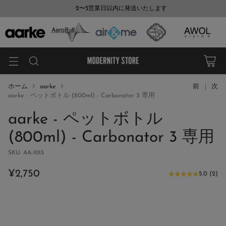
2〜5営業日以内に発送いたします
ホーム
aarke
前
次
aarke - ペットボトル (800ml) - Carbonator 3 専用
aarke - ペットボトル
(800ml) - Carbonator 3 専用
SKU: AA-1013
¥2,750
5.0
(
2
)
通
常
価