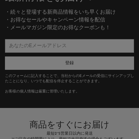
・続々と登場する新商品情報をいち早くお届け
・お得なセールやキャンペーン情報を配信
・メールマガジン限定のお得なクーポンも！
あ
な
た
の
登録
E
メ
このフォームに記入することで、当社からのEメールの受信にサインアップし
ー
たことになり、いつでも配信を停止することができます。
ル
お客様の個人情報は厳重に管理いたします。
ア
ド
レ
ス
商品をすぐにお届け
最短2~5営業日以内に発送
万