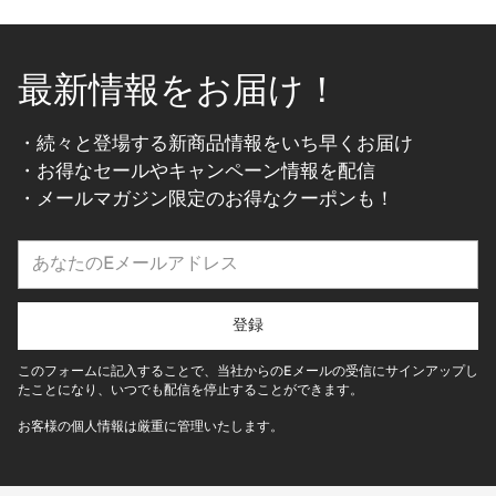
最新情報をお届け！
・続々と登場する新商品情報をいち早くお届け
・お得なセールやキャンペーン情報を配信
・メールマガジン限定のお得なクーポンも！
あ
な
た
の
登録
E
メ
このフォームに記入することで、当社からのEメールの受信にサインアップし
ー
たことになり、いつでも配信を停止することができます。
ル
お客様の個人情報は厳重に管理いたします。
ア
ド
レ