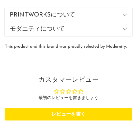
カ
ー
ト
PRINTWORKSについて
に
商
モダニティについて
品
を
追
This product and this brand was proudly selected by Modernity.
加
す
る
カスタマーレビュー
最初のレビューを書きましょう
レビューを書く