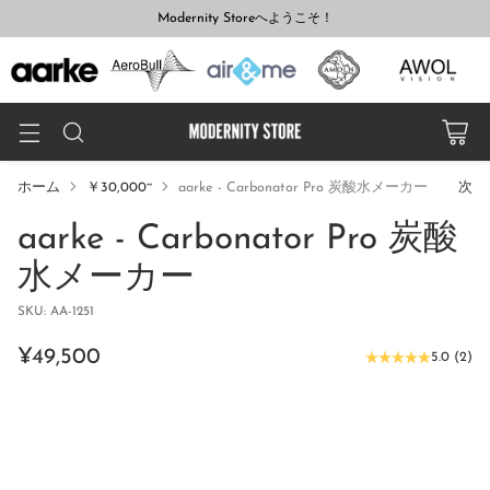
Modernity Storeへようこそ！
ホーム
￥30,000~
aarke - Carbonator Pro 炭酸水メーカー
次
aarke - Carbonator Pro 炭酸
水メーカー
SKU: AA-1251
¥49,500
5.0
(
2
)
通
常
価
格