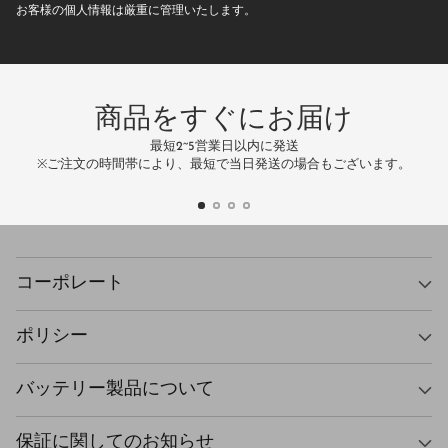
お客様の個人情報は厳重に管理いたします。
ア
ド
レ
ス
商品をすぐにお届け
最短2~5営業日以内に発送
万
※ご注文の時間帯により、最短で当日発送の場合もございます。
コーポレート
ポリシー
バッテリー製品について
保証に関してのお知らせ