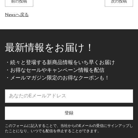
前の投稿
次の投稿
Newsへ戻る
最新情報をお届け！
・続々と登場する新商品情報をいち早くお届け
・お得なセールやキャンペーン情報を配信
・メールマガジン限定のお得なクーポンも！
あ
な
た
の
登録
E
メ
このフォームに記入することで、当社からのEメールの受信にサインアップし
ー
たことになり、いつでも配信を停止することができます。
ル