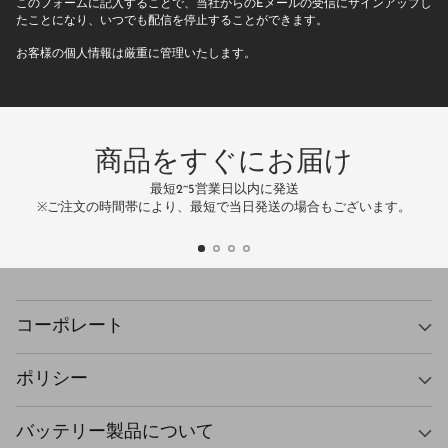
このフォームに記入することで、当社からのEメールの受信にサインアップし
ー
たことになり、いつでも配信を停止することができます。
ル
お客様の個人情報は厳重に管理いたします。
ア
ド
レ
ス
商品をすぐにお届け
最短2~5営業日以内に発送
万
※ご注文の時間帯により、最短で当日発送の場合もございます。
コーポレート
ポリシー
バッテリー製品について