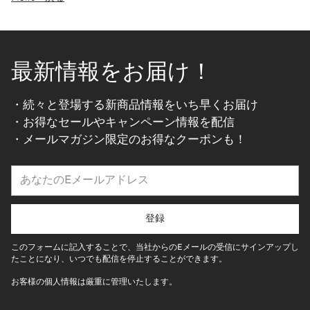
最新情報をお届け！
・続々と登場する新商品情報をいち早くお届け
・お得なセールやキャンペーン情報を配信
・メールマガジン限定のお得なクーポンも！
あ
な
た
の
登録
E
メ
このフォームに記入することで、当社からのEメールの受信にサインアップし
ー
たことになり、いつでも配信を停止することができます。
ル
お客様の個人情報は厳重に管理いたします。
ア
ド