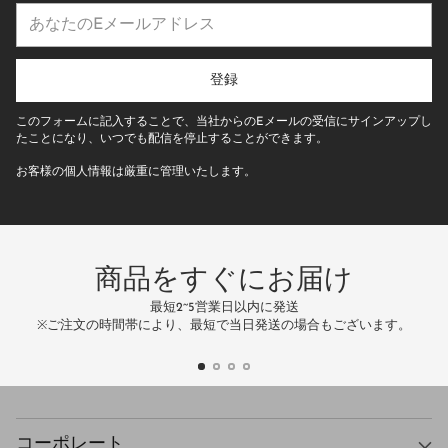
あ
な
た
の
登録
E
メ
このフォームに記入することで、当社からのEメールの受信にサインアップし
ー
たことになり、いつでも配信を停止することができます。
ル
お客様の個人情報は厳重に管理いたします。
ア
ド
レ
ス
商品をすぐにお届け
最短2~5営業日以内に発送
万
※ご注文の時間帯により、最短で当日発送の場合もございます。
コーポレート