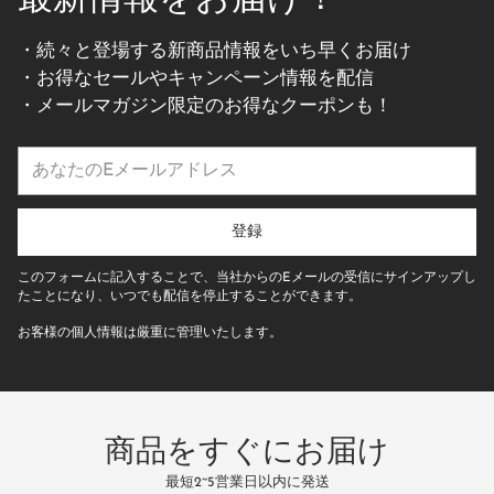
最新情報をお届け！
・続々と登場する新商品情報をいち早くお届け
・お得なセールやキャンペーン情報を配信
・メールマガジン限定のお得なクーポンも！
あ
な
た
の
登録
E
メ
このフォームに記入することで、当社からのEメールの受信にサインアップし
ー
たことになり、いつでも配信を停止することができます。
ル
お客様の個人情報は厳重に管理いたします。
ア
ド
レ
ス
商品をすぐにお届け
最短2~5営業日以内に発送
万