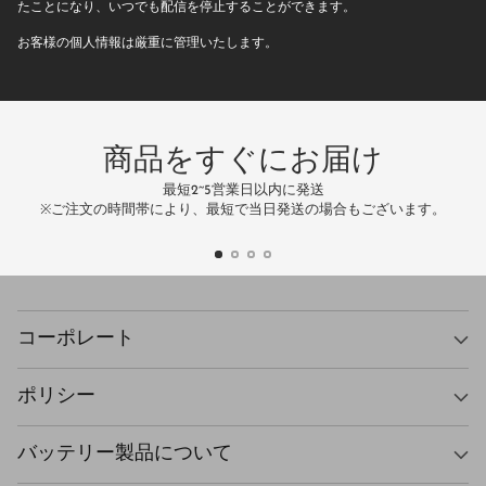
ー
たことになり、いつでも配信を停止することができます。
ル
お客様の個人情報は厳重に管理いたします。
ア
ド
レ
ス
商品をすぐにお届け
最短2~5営業日以内に発送
万
※ご注文の時間帯により、最短で当日発送の場合もございます。
コーポレート
ポリシー
バッテリー製品について