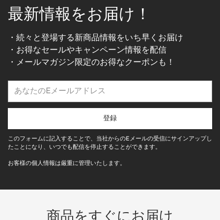
最新情報をお届け！
・続々と登場する新商品情報をいち早くお届け
・お得なセールやキャンペーン情報を配信
・メールマガジン限定のお得なクーポンも！
あ
な
た
の
登録
E
メ
このフォームに記入することで、当社からのEメールの受信にサインアップし
ー
たことになり、いつでも配信を停止することができます。
ル
お客様の個人情報は厳重に管理いたします。
ア
ド
レ
ス
商品をすぐにお届け