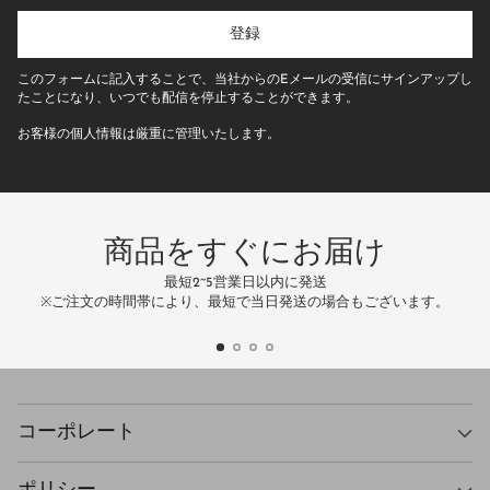
た
の
登録
E
メ
このフォームに記入することで、当社からのEメールの受信にサインアップし
ー
たことになり、いつでも配信を停止することができます。
ル
お客様の個人情報は厳重に管理いたします。
ア
ド
レ
ス
商品をすぐにお届け
最短2~5営業日以内に発送
万
※ご注文の時間帯により、最短で当日発送の場合もございます。
コーポレート