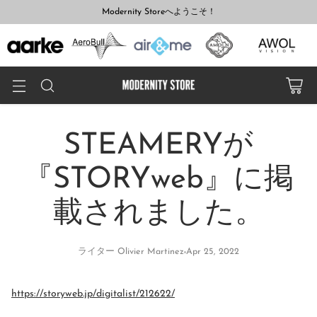
Modernity Storeへようこそ！
STEAMERYが
『STORYweb』に掲
載されました。
ライター Olivier Martinez
Apr 25, 2022
https://storyweb.jp/digitalist/212622/