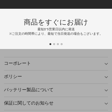
ド
レ
ス
商品をすぐにお届け
最短2~5営業日以内に発送
万
※ご注文の時間帯により、最短で当日発送の場合もございます。
コーポレート
ポリシー
バッテリー製品について
保証に関してのお知らせ