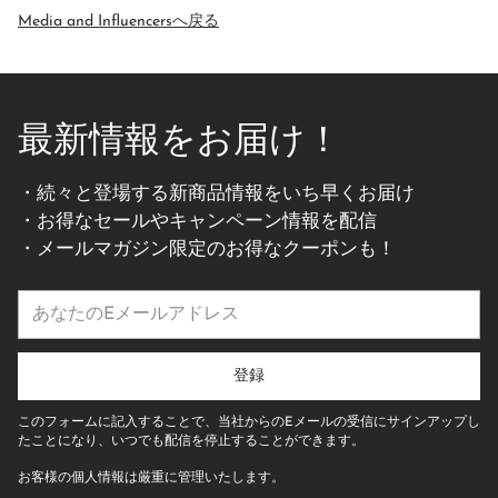
Media and Influencersへ戻る
最新情報をお届け！
・続々と登場する新商品情報をいち早くお届け
・お得なセールやキャンペーン情報を配信
・メールマガジン限定のお得なクーポンも！
あ
な
た
の
登録
E
メ
このフォームに記入することで、当社からのEメールの受信にサインアップし
ー
たことになり、いつでも配信を停止することができます。
ル
お客様の個人情報は厳重に管理いたします。
ア