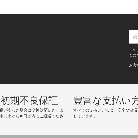
あ
な
た
この
の
とに
E
お客
メ
ー
ル
ア
ド
の初期不良保証
豊富な支払い
レ
ス
良があった場合は交換対応いたしま
すべての支払い方法は、安全な決済
申し出から10日以内にご返送くださ
しています。