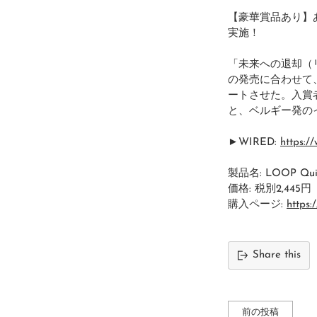
【豪華賞品あり】
実施！
「未来への退却（リ
の発売に合わせて、
ートさせた。入賞者
と、ベルギー発のイヤ
►
WIRED:
https:/
製品名: LOOP Qui
価格: 税別2,445円
購入ページ:
https:
Share this
前の投稿