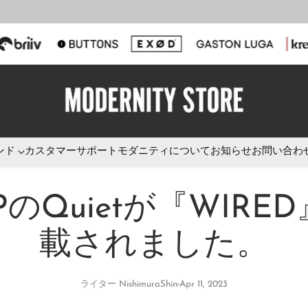
ンド
カスタマーサポート
モダニティについて
お知らせ
お問い合わ
PのQuietが『WIRE
載されました。
ライター NishimuraShin
Apr 11, 2023