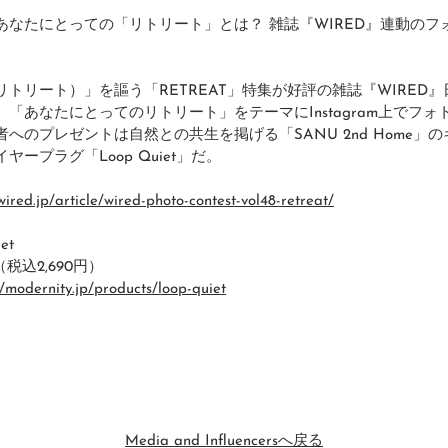
あなたにとっての「リトリート」とは？ 雑誌『WIRED』連動のフ
トリート）」を謳う「RETREAT」特集が好評の雑誌『WIRED』日
「あなたにとってのリトリート」をテーマにInstagram上でフ
へのプレゼントは自然との共生を掲げる「SANU 2nd Home」
ープラグ「Loop Quiet」だ。
/wired.jp/article/wired-photo-contest-vol48-retreat/
et
（税込2,690円）
//modernity.jp/products/loop-quiet
Media and Influencersへ戻る