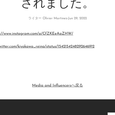
されました。
ライター Olivier Martinez
Jun 29, 2022
://www.
instagram.com/p/CfZKEeApZHW/
witter.com/
kiyokawa_reina/status/
1542154248292646912
Media and Influencersへ戻る
あ