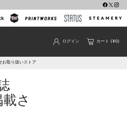
ログイン
カート (¥0)
せ
お取り扱いストア
誌
に掲載さ