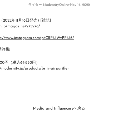
ライター ModernityOnline
Nov 16, 2022
号 (2022年11月16日発売) [雑誌]
in.jp/magazine/275276/
ps://www.instagram.com/p/ClIPMWvPPM6/
気清浄機
500円（税込69,850円）
//modernity.jp/products/briiv-airpurifier
Media and Influencersへ戻る