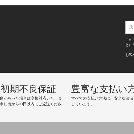
あ
な
た
この
の
とに
E
お客
メ
ー
ル
ア
ド
の初期不良保証
豊富な支払い
レ
ス
良があった場合は交換対応いたしま
すべての支払い方法は、安全な決済
申し出から10日以内にご返送くださ
しています。