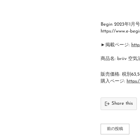
Begin 2023年1月
https://www.e-beg
►掲載ページ:
htt
商品名: briiv 空
販売価格: 税別63,
購入ページ:
https:
Share this
前の投稿