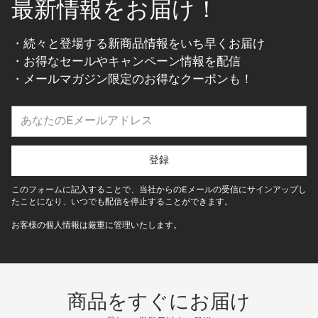
最新情報をお届け！
・続々と登場する新商品情報をいち早くお届け
・お得なセールやキャンペーン情報を配信
・メールマガジン限定のお得なクーポンも！
あ
な
た
の
登録
E
メ
このフォームに記入することで、当社からのEメールの受信にサインアップし
ー
たことになり、いつでも配信を停止することができます。
ル
お客様の個人情報は厳重に管理いたします。
ア
ド
レ
ス
商品をすぐにお届け