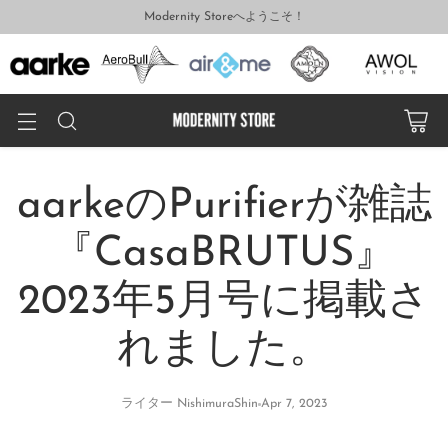
Modernity Storeへようこそ！
aarkeのPurifierが雑誌
『CasaBRUTUS』
2023年5月号に掲載さ
れました。
ライター NishimuraShin
Apr 7, 2023