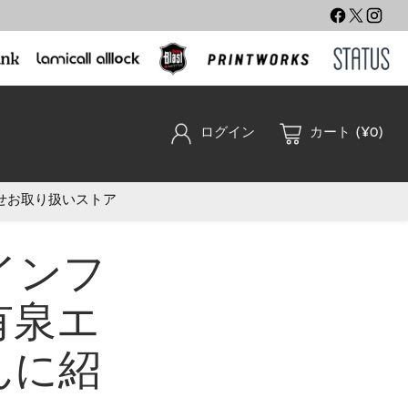
ログイン
カート (¥0)
せ
お取り扱いストア
がインフ
有泉エ
さんに紹