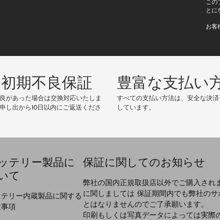
この
の
とに
E
お客
メ
ー
ル
ア
ド
の初期不良保証
豊富な支払い
レ
ス
良があった場合は交換対応いたしま
すべての支払い方法は、安全な決済
申し出から10日以内にご返送くださ
しています。
ッテリー製品に
保証に関してのお知らせ
いて
弊社の国内正規取扱店以外でご購入され
に関しましては 保証期間内でも弊社のサ
ッテリー内蔵製品に関する
とはなりませんのでご了承願います。
意事項
印刷もしくは写真データによっては実際