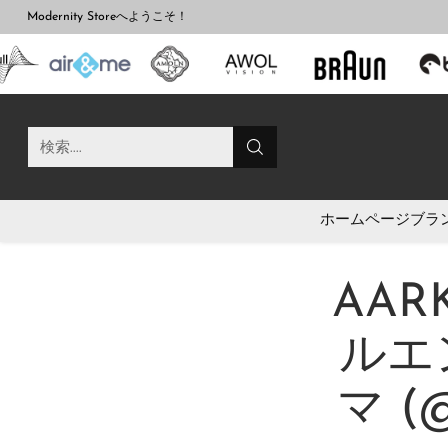
Modernity Storeへようこそ！
検索....
ホームページ
ブラ
AAR
ルエ
マ (