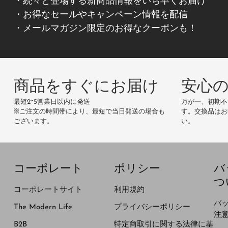
・続々と登場する新商品情報をいち早くお届け
・お得なセールやキャンペーン情報を配信
・メールマガジン限定のお得なクーポンも！
商品をすぐにお届け
安心
最短2~5営業日以内に発送
万が一、初期不
※ご注文の時間帯により、最短で当日発送の場合も
す。交換品はお
ございます。
い。
コーポレート
ポリシー
バ
つ
コーポレートサイト
利用規約
バ
The Modern Life
プライバシーポリシー
注
B2B
特定商取引に関する法律に基