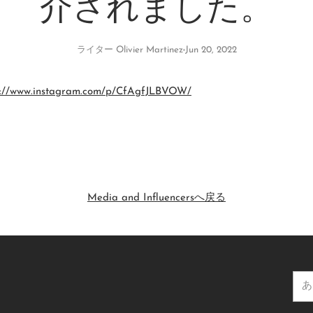
介されました。
ライター Olivier Martinez
Jun 20, 2022
s://www.instagram.com/p/
CfAgfJLBVOW/
Media and Influencersへ戻る
あ
な
た